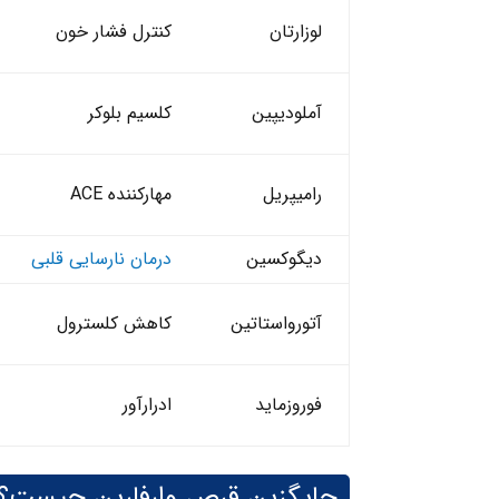
لوزارتان
کنترل فشار خون
آملودیپین
کلسیم بلوکر
رامیپریل
مهارکننده ACE
دیگوکسین
درمان نارسایی قلبی
آتورواستاتین
کاهش کلسترول
فوروزماید
ادرارآور
جایگزین قرص وارفارین چیست؟