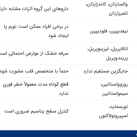
والسارتان، کاندزارتان،
داروهای این گروه اثرات مشابه دارن
تلمیزارتان
در برخی افراد ممکن است تورم پا
نیفدیپین، فلودیپین
ایجاد شود
انالاپریل، لیزینوپریل،
سرفه خشک از عوارض احتمالی اس
پریندوپریل
جایگزین مستقیم ندارد
حتماً با متخصص قلب مشورت شود
روزوواستاتین،
قطع کوتاه‌ مدت معمولاً خطر فوری
سیمواستاتین
ندارد
تورسماید،
کنترل سطح پتاسیم ضروری است
اسپیرونولاکتون