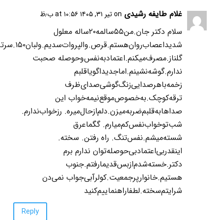
غلام طایفه رشیدی
on تیر ۳۱, ۱۴۰۵ at ۱۰:۵۶ ب٫ظ
سلام دکتر جان.من۵۵سالمه۲۰ساله معلول
گلناز.مصرف‌میکنم.اعتمادبه‌نفس‌وحوصله‌ صحبت
ندارم.گوشه‌نشینم.اماجدیداگویاقلبم
زخمه‌باهرصدایی‌زنگ‌گوشی‌صدای‌ظرف
ترقه‌کوچک.به‌خصوص‌موقع‌نیمه‌خواب این
صداهابه‌قلبم‌ضربه‌میزن.دلم‌ازحال‌میره. رزخواب‌ندارم.
شب‌توخواب‌نفس‌کم‌میارم. گگماعرق
شسته‌میشم.نفس‌تنگ. راه رفتن. سخته.
اینقدربی‌اعتمادبی‌حوصله‌توان ندارم برم
دکتر.خسته‌شدم‌ازبس‌قدیمارفتم.جنوب
هستیم.خانوارپرجمعیت.کولرآبی‌جواب نمی‌دن
شرایتم‌سخته.لطفاراهنماییم‌کنید
Reply