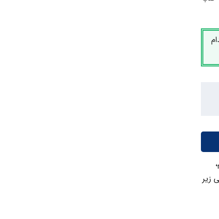
ام
،
 زیر